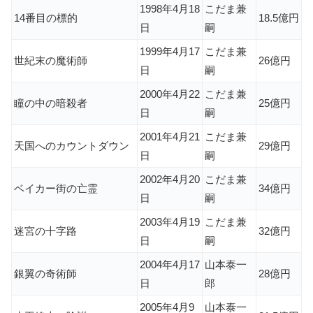
1998年4月18
こだま兼
14番目の標的
18.5億円
日
嗣
1999年4月17
こだま兼
世紀末の魔術師
26億円
日
嗣
2000年4月22
こだま兼
瞳の中の暗殺者
25億円
日
嗣
2001年4月21
こだま兼
天国へのカウントダウン
29億円
日
嗣
2002年4月20
こだま兼
ベイカー街の亡霊
34億円
日
嗣
2003年4月19
こだま兼
迷宮の十字路
32億円
日
嗣
2004年4月17
山本泰一
銀翼の奇術師
28億円
日
郎
2005年4月9
山本泰一