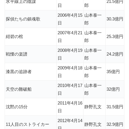
水平線上の陰謀
21.5億円
日
郎
2006年4月15
山本泰一
探偵たちの鎮魂歌
30.3億円
日
郎
2007年4月21
山本泰一
紺碧の棺
25.3億円
日
郎
2008年4月19
山本泰一
戦慄の楽譜
24.2億円
日
郎
2009年4月18
山本泰一
漆黒の追跡者
35億円
日
郎
2010年4月17
山本泰一
天空の難破船
32億円
日
郎
2011年4月16
沈黙の15分
静野孔文
31.5億円
日
2012年4月14
11人目のストライカー
静野孔文
32.9億円
日