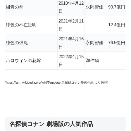
2019年4月12
紺青の拳
永岡智佳
93.7億円
日
2021年2月11
緋色の不在証明
12.4億円
日
2021年4月16
緋色の弾丸
永岡智佳
76.5億円
日
2022年4月15
ハロウィンの花嫁
満仲勧
日
(https://ja.m.wikipedia.org/wiki/Template:名探偵コナン映画作品 より抜粋)
名探偵コナン 劇場版の人気作品