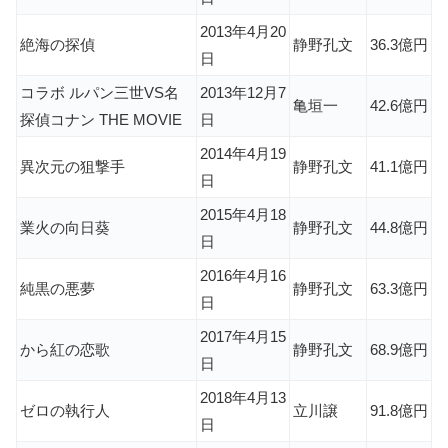
2013年4月20
絶海の探偵
静野孔文
36.3億円
日
コラボ ルパン三世VS名
2013年12月7
亀垣一
42.6億円
探偵コナン THE MOVIE
日
2014年4月19
異次元の狙撃手
静野孔文
41.1億円
日
2015年4月18
業火の向日葵
静野孔文
44.8億円
日
2016年4月16
純黒の悪夢
静野孔文
63.3億円
日
2017年4月15
から紅の恋歌
静野孔文
68.9億円
日
2018年4月13
ゼロの執行人
立川譲
91.8億円
日