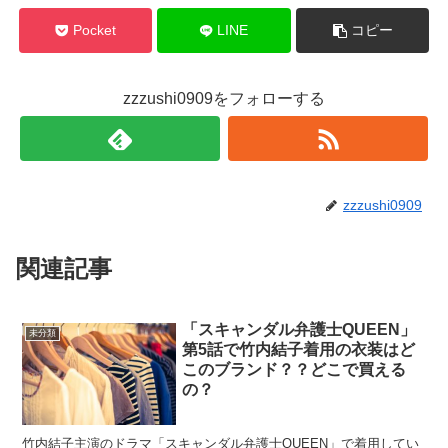
Pocket
LINE
コピー
zzzushi0909をフォローする
zzzushi0909
関連記事
「スキャンダル弁護士QUEEN」
未分類
第5話で竹内結子着用の衣装はど
このブランド？？どこで買える
の？
竹内結子主演のドラマ「スキャンダル弁護士QUEEN」で着用してい