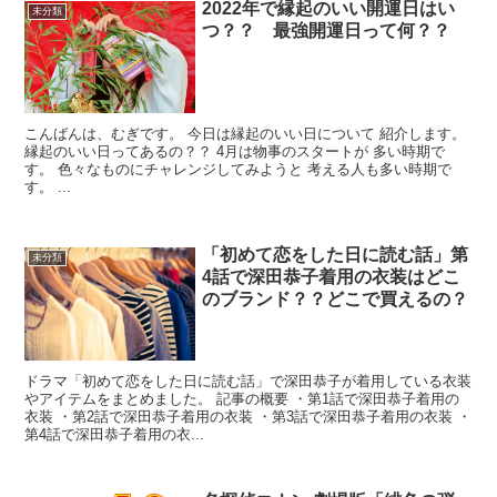
2022年で縁起のいい開運日はい
未分類
つ？？ 最強開運日って何？？
こんばんは、むぎです。 今日は縁起のいい日について 紹介します。
縁起のいい日ってあるの？？ 4月は物事のスタートが 多い時期で
す。 色々なものにチャレンジしてみようと 考える人も多い時期で
す。 ...
「初めて恋をした日に読む話」第
未分類
4話で深田恭子着用の衣装はどこ
のブランド？？どこで買えるの？
ドラマ「初めて恋をした日に読む話」で深田恭子が着用している衣装
やアイテムをまとめました。 記事の概要 ・第1話で深田恭子着用の
衣装 ・第2話で深田恭子着用の衣装 ・第3話で深田恭子着用の衣装 ・
第4話で深田恭子着用の衣...