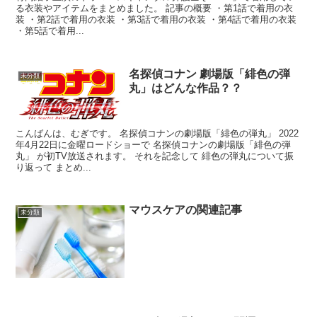
る衣装やアイテムをまとめました。 記事の概要 ・第1話で着用の衣
装 ・第2話で着用の衣装 ・第3話で着用の衣装 ・第4話で着用の衣装
・第5話で着用...
名探偵コナン 劇場版「緋色の弾
未分類
丸」はどんな作品？？
こんばんは、むぎです。 名探偵コナンの劇場版「緋色の弾丸」 2022
年4月22日に金曜ロードショーで 名探偵コナンの劇場版「緋色の弾
丸」 が初TV放送されます。 それを記念して 緋色の弾丸について振
り返って まとめ...
マウスケアの関連記事
未分類