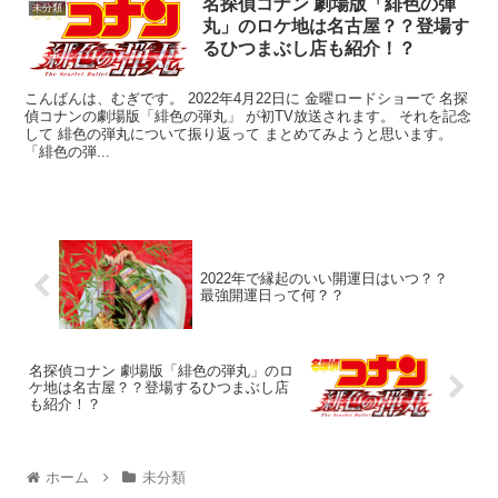
名探偵コナン 劇場版「緋色の弾
未分類
丸」のロケ地は名古屋？？登場す
るひつまぶし店も紹介！？
こんばんは、むぎです。 2022年4月22日に 金曜ロードショーで 名探
偵コナンの劇場版「緋色の弾丸」 が初TV放送されます。 それを記念
して 緋色の弾丸について振り返って まとめてみようと思います。
「緋色の弾...
2022年で縁起のいい開運日はいつ？？
最強開運日って何？？
名探偵コナン 劇場版「緋色の弾丸」のロ
ケ地は名古屋？？登場するひつまぶし店
も紹介！？
ホーム
未分類