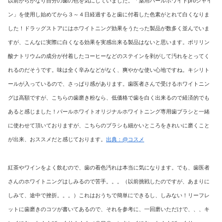
以前からかなり自分の歯の色を気にしていました。「薬用パールホワイトproシャイ
ン」を使用し始めてから３～４日経過すると歯に付着した色素がとれて白くなりま
した！ドラッグストアにはホワイトニング効果をうたった製品が数多く並んでいま
すが、こんなに実際に白くなる効果を実感出来る製品はないと思います。ポリリン
酸ナトリウムの成分が付着したコーヒーなどのステインを剥がして汚れをとってく
れるのだそうです。味は全く辛みなどがなく、爽やかな使い心地ですね。キシリト
ールが入っているので、さっぱり感があります。歯医者さんで受けるホワイトニン
グは高額ですが、こちらの歯磨き粉なら、低価格で歯を白く出来るので経済的でも
あると感じました！パールホワイトオリジナルホワイトニング専用歯ブラシと一緒
に使わせて頂いておりますが、こちらのブラシも細かいところをきれいに磨くこと
が出来、おススメだと感じております。
出典：@コスメ
紅茶やワインをよく飲むので、歯の着色汚れは本当に気になります。でも、歯医者
さんのホワイトニングはしみるので苦手。。。（以前挑戦したのですが、あまりに
しみて、途中で挫折。。。）これはおうちで簡単にできるし、しみない！リーフレ
ットに歯磨きのコツが書いてあるので、それを参考に、一回磨いただけで、、、キ