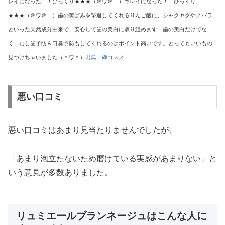
レイになった！！びっくり★★★（＠ワ＠ ）キレイになった！！びっくり
★★★（＠ワ＠ ）歯の黄ばみを撃退してくれるりんご酸に、シャクヤクやノバラ
といった天然成分由来で、安心して歯の美白に取り組めます！歯の美白だけでな
く、むし歯予防＆口臭予防もしてくれるのはポイント高いです。とってもいいもの
見つけちゃいました（＾ワ＾）
出典：@コスメ
悪い口コミ
悪い口コミはあまり見当たりませんでしたが、
「あまり泡立たないため磨けている実感があまりない」と
いう意見が多数ありました。
リュミエールブランネージュはこんな人に