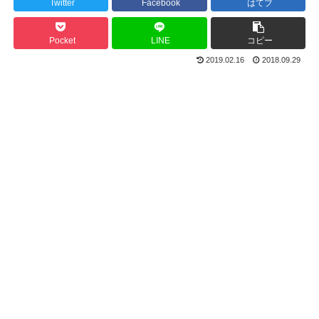
Twitter
Facebook
はてブ
Pocket
LINE
コピー
2019.02.16
2018.09.29