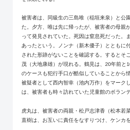
被害者は、同級生の三島唯（稲垣来泉）と公
た。夕方、唯は先に帰ったが、被害者の母親
って発見されていた。死因は窒息死だった。
あったという。ノンナ（新木優子）とともに付
された形跡がないことを確認する。するとそ
茂（大地康雄）が現れる。鶴見は、20年前と
のケースも犯行手口が酷似していることから情
被疑者として西内智幸（池内万作）をマーク
は、被害者も時々訪れていた児童館のボラン
虎丸は、被害者の両親・松戸志津香（松本若
直樹は、お互いに責任をなすりつけ、ケンカ