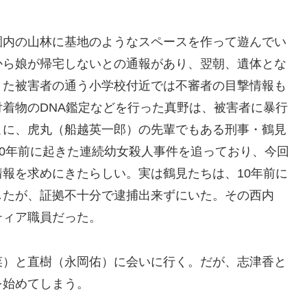
園内の山林に基地のようなスペースを作って遊んでい
から娘が帰宅しないとの通報があり、翌朝、遺体とな
また被害者の通う小学校付近では不審者の目撃情報も
着物のDNA鑑定などを行った真野は、被害者に暴行
こに、虎丸（船越英一郎）の先輩でもある刑事・鶴見
10年前に起きた連続幼女殺人事件を追っており、今回
報を求めにきたらしい。実は鶴見たちは、10年前に
したが、証拠不十分で逮捕出来ずにいた。その西内
ティア職員だった。
菜）と直樹（永岡佑）に会いに行く。だが、志津香と
を始めてしまう。