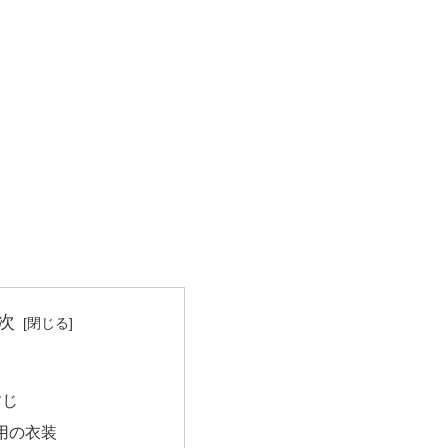
次
すじ
用の衣装